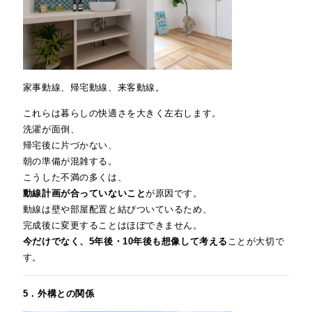
家事動線、帰宅動線、来客動線。
これらは暮らしの快適さを大きく左右します。
洗濯が面倒、
帰宅後に片づかない、
朝の準備が混雑する。
こうした不満の多くは、
動線計画が合っていないこと
が原因です。
動線は壁や部屋配置と結びついているため、
完成後に変更することはほぼできません。
今だけでなく、5年後・10年後も想像して考える
ことが大切で
す。
5．外構との関係