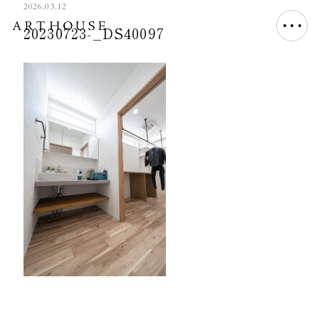
2026.03.12
20230723-_DS40097