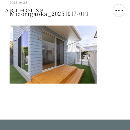
2025.10.23
Midorigaoka_20251017-019